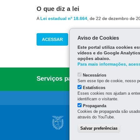
O que diz a lei
A
Lei estadual nº 18.664
, de 22 de dezembro de 20
Aviso de Cookies
ACESSAR
Este portal utiliza cookies 
vídeos e do Google Analytics
opções abaixo.
Para mais informações, acess
Necessários
Serviços para você!
DIREITOS
Sem esse tipo de cookie, nosso po
Estatísticos
Esses cookies nos ajudam a enten
identificam o visitante.
Propaganda
Cookies de propaganda são usados 
Navegação
através do YouTube.
ESCOLA DE EDUCA
principal
Salvar preferências
Rua Tenente Francisco Fe
81630-010
-
Curitiba
-
PR
Telefone e Whatsapp: (41