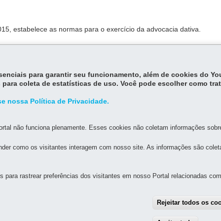
15, estabelece as normas para o exercício da advocacia dativa.
essenciais para garantir seu funcionamento, além de cookies do Y
 para coleta de estatísticas de uso. Você pode escolher como tra
e nossa Política de Privacidade.
DENÚNCIAS
rtal não funciona plenamente. Esses cookies não coletam informações sobre 
der como os visitantes interagem com nosso site. As informações são cole
MAPA D
para rastrear preferências dos visitantes em nosso Portal relacionadas com 
ÇÃO EM DIREITOS HUMANOS - ESEDH
Rejeitar todos os co
rreira de Souza, nº 766 – Hauer
MAPA
) 98812-9620