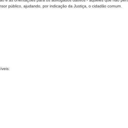
ação e as orientações para os advogados dativos - aqueles que não pe
sor público, ajudando, por indicação da Justiça, o cidadão comum.
íveis: