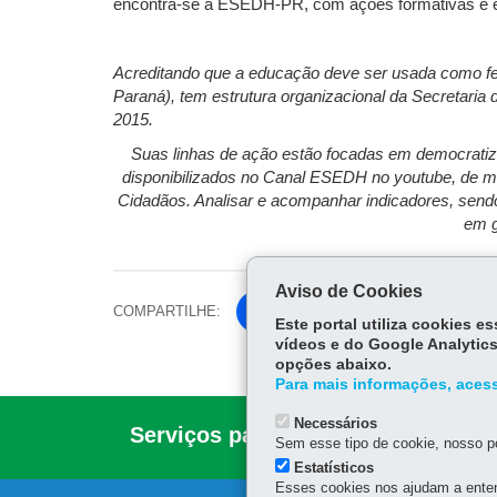
encontra-se a ESEDH-PR, com ações formativas e e
Acreditando que a educação deve ser usada como f
Paraná), tem estrutura organizacional da Secretaria 
2015.
Suas linhas de ação estão focadas em democratiz
disponibilizados no Canal ESEDH no youtube, de mo
Cidadãos. Analisar e acompanhar indicadores, sendo
em g
Aviso de Cookies
COMPARTILHE:
Fa
Este portal utiliza cookies 
ce
vídeos e do Google Analytics
Tw
opções abaixo.
bo
itt
Para mais informações, acess
ok
er
Necessários
Serviços para você!
DIREITOS
Sem esse tipo de cookie, nosso po
Estatísticos
Esses cookies nos ajudam a enten