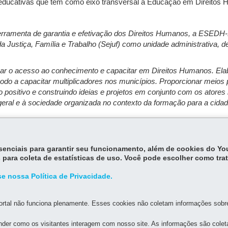
ducativas que têm como eixo transversal a Educação em Direitos
erramenta de garantia e efetivação dos Direitos Humanos, a ESED
da Justiça, Família e Trabalho (Sejuf) como unidade administrativa,
ar o acesso ao conhecimento e capacitar em Direitos Humanos. Elabo
do a capacitar multiplicadores nos municípios. Proporcionar meios 
 positivo e construindo ideias e projetos em conjunto com os atore
eral e à sociedade organizada no contexto da formação para a cidad
essenciais para garantir seu funcionamento, além de cookies do Y
 para coleta de estatísticas de uso. Você pode escolher como tra
e nossa Política de Privacidade.
DENÚNCIAS
rtal não funciona plenamente. Esses cookies não coletam informações sobre 
der como os visitantes interagem com nosso site. As informações são cole