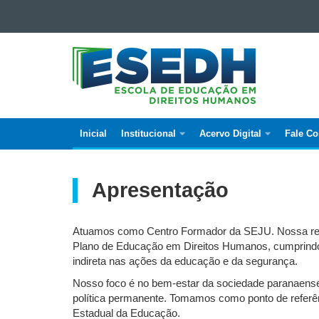
Ir para o conteúdo
ESCOLA
Ir para a navegação
Ir para a busca
DE
Mapa do site
EDUCAÇÃO
EM
DIREITOS
Inicial
Institucional
Acervo Digital
Fale C
HUMANOS
Navegação
principal
Apresentação
Atuamos como Centro Formador da SEJU. Nossa resp
Plano de Educação em Direitos Humanos, cumprindo o
indireta nas ações da educação e da segurança.
Nosso foco é no bem-estar da sociedade paranaense
política permanente. Tomamos como ponto de referê
Estadual da Educação.