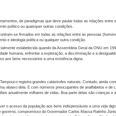
rtamentos, de paradigmas que deve pautar todas as relações entre o
ento político ou quaisquer outras condições.
tram-se firmados em todas as relações entre as pessoas (homens e
nto e ideologia política ou qualquer outra condição.
ficialmente estabelecida quando da Assembleia Geral da ONU em 194
idade humana, enfrentar a exploração, a discriminação e a desigualda
o aos bens necessários a uma existência digna.
. Tampouco registra grandes catástrofes naturais. Contudo, ainda c
/ou abaixo dela. E com números preocupantes de analfabetos e de ci
ifam anualmente milhares de vidas. Boa parte delas são crianças e
rover o acesso da população aos bens indispensáveis a uma vida di
e governo, compromisso do Governador Carlos Massa Ratinho Júnior