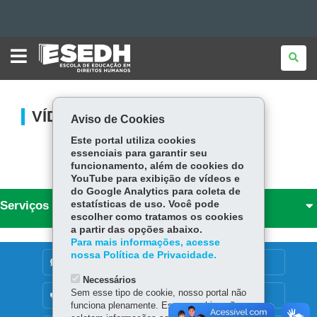
ESCOLA
Ir
DE
EDUCAÇÃO
para
Ir
EM
DIREITOS
HUMANOS
para
Ir
o
VÍDEOS
Aviso de Cookies
conteúdo
Mapa
para
a
Este portal utiliza cookies
navegação
do
a
essenciais para garantir seu
funcionamento, além de cookies do
busca
site
YouTube para exibição de vídeos e
do Google Analytics para coleta de
Serviços para você!
estatísticas de uso. Você pode
escolher como tratamos os cookies
a partir das opções abaixo.
Para mais informações, acesse
nossa Política de Privacidade.
DENUNCIE CORRUPÇÃO
Necessários
Sem esse tipo de cookie, nosso portal não
OUVIDORIA
funciona plenamente. Esses cookies não