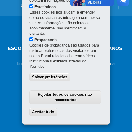
coletam informações sobre o visitante.
MAPA DO SITE
Estatísticos
Esses cookies nos ajudam a entender
como os visitantes interagem com nosso
site. As informações são coletadas
Navegação
anonimamente, não identificam o
visitante.
principal
Propaganda
Cookies de propaganda são usados para
ESCOLA DE EDUCAÇÃO EM DIREITOS HUMANOS -
rastrear preferências dos visitantes em
ESEDH
nosso Portal relacionadas com vídeos
institucionais exibidos através do
Rua Tenente Francisco Ferreira de Souza, nº 766 – Hauer
YouTube.
81630-010
-
Curitiba
-
PR
MAPA
Telefone e Whatsapp: (41) 98812-9620
Salvar preferências
Horário de atendimento: 8h a 17h
Rejeitar todos os cookies não-
necessários
Aceitar tudo
Withdraw consent